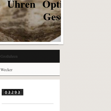
 Optik
enke
Großuhren
Wecker