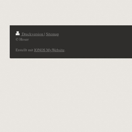
Druckversion
|
Sitemap
© Hoser
Erstellt mit
IONOS MyWebsite
.